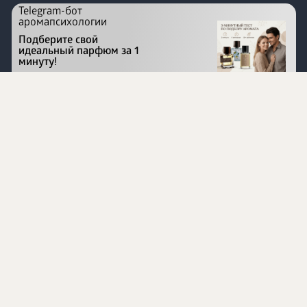
Telegram-бот
аромапсихологии
Подберите свой
идеальный парфюм за 1
минуту!
Перейти на сайт
©
1996 - 2026 ООО Международная компания
«Сибирское здоровье». Все права защищены.
Воспроизведение материалов данного сайта возможно
при условии обязательного размещения активной
ссылки на www.siberianhealth.com.
Вся бизнес-информация, представленная на данном
сайте, является недействительной для Республики
Узбекистан
Информация на сайте предназначена для лиц,
достигших возраста шестнадцати лет (16+)
Эксперты