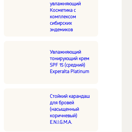
увлажняющий
Косметика с
комплексом
сибирских
эндемиков
Увлажняющий
тонирующий крем
SPF 15 (средний)
Experalta Platinum
Стойкий карандаш
для бровей
(насыщенный
коричневый)
E.N.I.G.M.A.