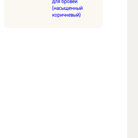
для бровей
(насыщенный
коричневый)