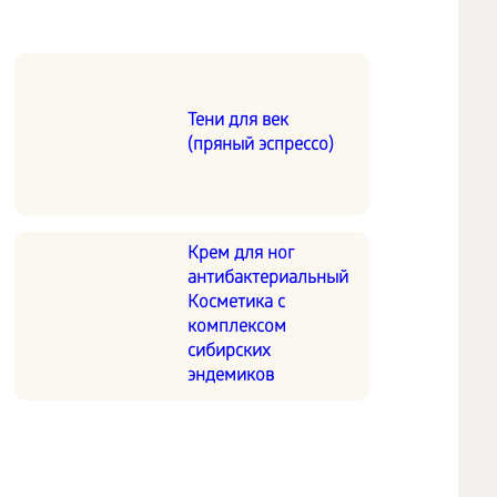
Сыворотка-
концентрат
Тени для век
«МОДЕЛИРОВАНИЕ
(пряный эспрессо)
И ЛИФТИНГ»
Experalta Platinum
Крем для ног
антибактериальный
Косметика с
комплексом
сибирских
эндемиков