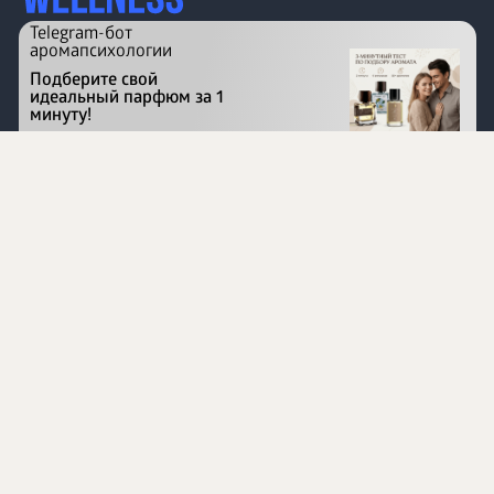
Telegram-бот
аромапсихологии
Подберите свой
идеальный парфюм за 1
минуту!
Перейти на сайт
©
1996 - 2026 ООО Международная компания
«Сибирское здоровье». Все права защищены.
Воспроизведение материалов данного сайта возможно
при условии обязательного размещения активной
ссылки на www.siberianhealth.com.
Вся бизнес-информация, представленная на данном
сайте, является недействительной для Республики
Узбекистан
Информация на сайте предназначена для лиц,
достигших возраста шестнадцати лет (16+)
Эксперты