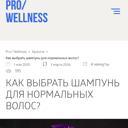
ПИТАНИЕ
СПОРТ
Pro/ Wellness
Красота
Как выбрать шампунь для нормальных волос?
ЗДОРОВЬЕ
4 минуты
1 мая 2020
3 марта 2026
195
КРАСОТА
КАК ВЫБРАТЬ ШАМПУНЬ
ПСИХОЛОГИЯ
ДЛЯ НОРМАЛЬНЫХ
ДЕТИ
ВОЛОС?
ДОМ
КАК?