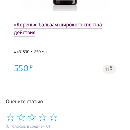
«Корень», бальзам широкого спектра
действия
#431830
250 мл
550
б.
11
Оцените статью
(0 голосов, в среднем 0)