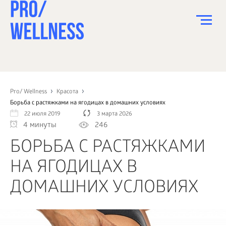
ПИТАНИЕ
СПОРТ
Pro/ Wellness
Красота
Борьба с растяжками на ягодицах в домашних условиях
ЗДОРОВЬЕ
22 июля 2019
3 марта 2026
4 минуты
246
КРАСОТА
БОРЬБА С РАСТЯЖКАМИ
ПСИХОЛОГИЯ
НА ЯГОДИЦАХ В
ДЕТИ
ДОМАШНИХ УСЛОВИЯХ
ДОМ
КАК?