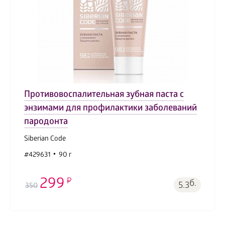
Противовоспалительная зубная паста с
энзимами для профилактики заболеваний
пародонта
Siberian Code
#429631
90 г
299
б.
5.3
350