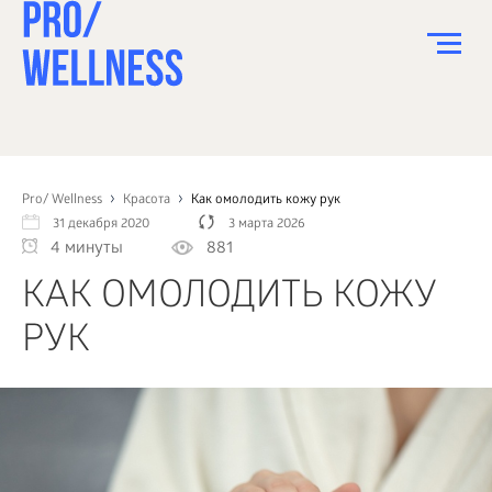
ПИТАНИЕ
СПОРТ
Pro/ Wellness
Красота
Как омолодить кожу рук
31 декабря 2020
3 марта 2026
ЗДОРОВЬЕ
4 минуты
881
КРАСОТА
КАК ОМОЛОДИТЬ КОЖУ
ПСИХОЛОГИЯ
РУК
ДЕТИ
ДОМ
КАК?