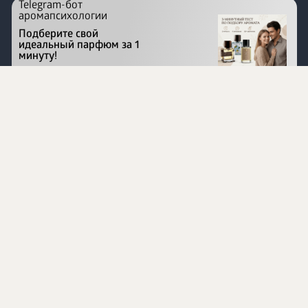
Telegram-бот
аромапсихологии
Подберите свой
идеальный парфюм за 1
минуту!
Перейти на сайт
©
1996 - 2026 ООО Международная компания
«Сибирское здоровье». Все права защищены.
Воспроизведение материалов данного сайта возможно
при условии обязательного размещения активной
ссылки на www.siberianhealth.com.
Вся бизнес-информация, представленная на данном
сайте, является недействительной для Республики
Узбекистан
Информация на сайте предназначена для лиц,
достигших возраста шестнадцати лет (16+)
Эксперты
Ингредиенты