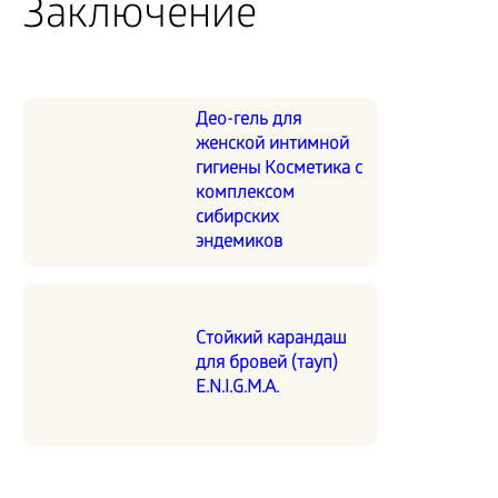
Заключение
Део-гель для
женской интимной
гигиены Косметика с
комплексом
сибирских
эндемиков
Стойкий карандаш
для бровей (тауп)
E.N.I.G.M.A.