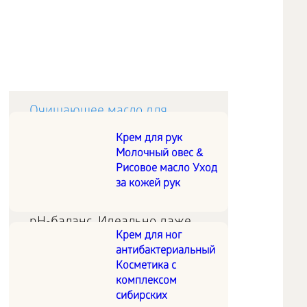
Очищающее масло для
умывания
Крем для рук
Молочный овес &
Рисовое масло Уход
Деликатное очищение:
за кожей рук
сохраняет гидролипидный и
pH-баланс. Идеально даже
Крем для ног
для особо чувствительной
антибактериальный
кожи.
Косметика с
комплексом
сибирских
Бальзам для умывания