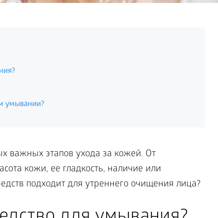
ния?
ем умывании?
х важных этапов ухода за кожей. От
сота кожи, ее гладкость, наличие или
редств подходит для утреннего очищения лица?
редство для умывания?