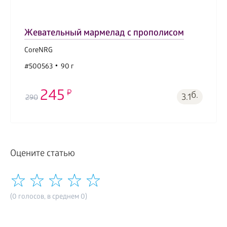
Жевательный мармелад с прополисом
CoreNRG
#500563
90 г
245
б.
3.1
290
Оцените статью
(0 голосов, в среднем 0)