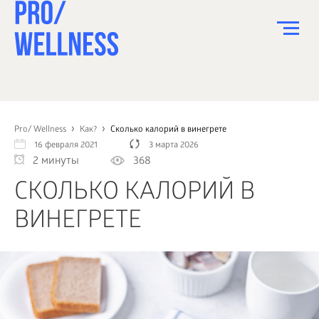
ПИТАНИЕ
СПОРТ
Pro/ Wellness
Как?
Сколько калорий в винегрете
16 февраля 2021
3 марта 2026
ЗДОРОВЬЕ
2 минуты
368
КРАСОТА
СКОЛЬКО КАЛОРИЙ В
ПСИХОЛОГИЯ
ВИНЕГРЕТЕ
ДЕТИ
ДОМ
КАК?