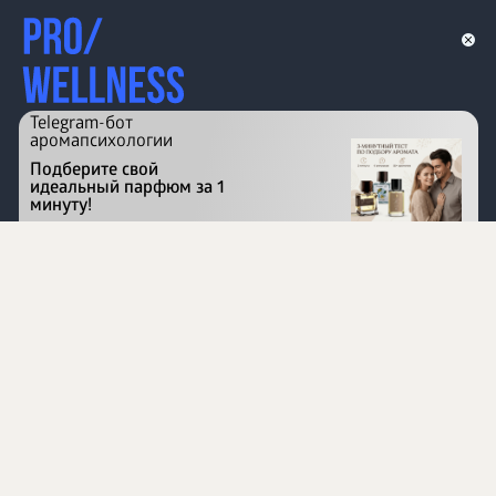
Telegram-бот
аромапсихологии
Подберите свой
идеальный парфюм за 1
минуту!
Перейти на сайт
©
1996 - 2026 ООО Международная компания
«Сибирское здоровье». Все права защищены.
Воспроизведение материалов данного сайта возможно
при условии обязательного размещения активной
ссылки на www.siberianhealth.com.
Вся бизнес-информация, представленная на данном
сайте, является недействительной для Республики
Узбекистан