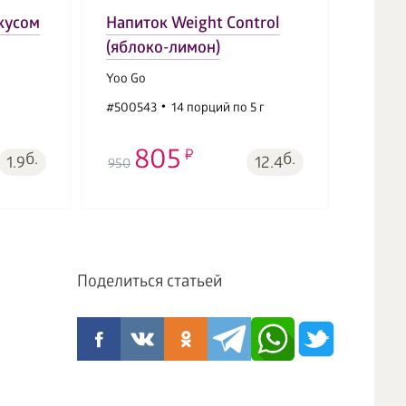
Immun
вкусом
Напиток Weight Control
шари
(яблоко-лимон)
печен
Yoo Go
Vitama
#500543
14 порций по 5 г
#5015
805
4
б.
б.
1.9
12.4
950
490
Поделиться статьей