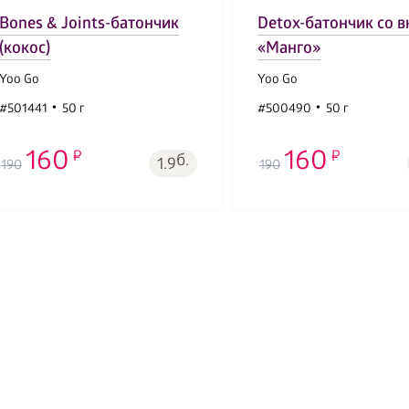
Bones & Joints-батончик
Detox-батончик со 
(кокос)
«Манго»
Yoo Gо
Yoo Gо
#501441
50 г
#500490
50 г
160
160
б.
1.9
190
190