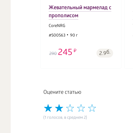
Жевательный мармелад с
прополисом
CoreNRG
#500563
90 г
245
б.
2.9
290
Оцените статью
(1 голосов, в среднем 2)