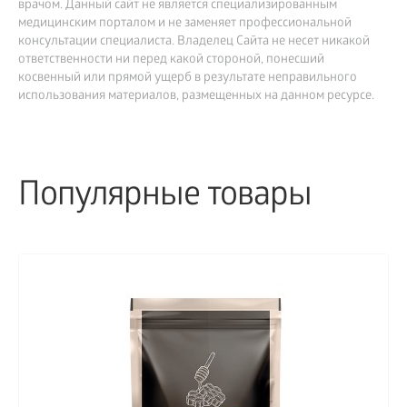
врачом. Данный сайт не является специализированным
медицинским порталом и не заменяет профессиональной
консультации специалиста. Владелец Сайта не несет никакой
ответственности ни перед какой стороной, понесший
косвенный или прямой ущерб в результате неправильного
использования материалов, размещенных на данном ресурсе.
Популярные товары