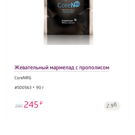
Жевательный мармелад с прополисом
CoreNRG
#500563
90 г
245
б.
2.9
290