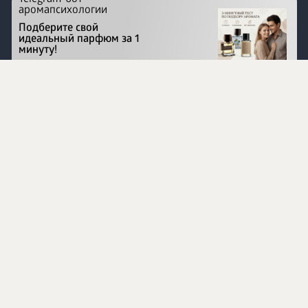
аромапсихологии
Подберите свой
идеальный парфюм за 1
минуту!
Перейти на сайт
©
1996 - 2026 ООО Международная компания
«Сибирское здоровье». Все права защищены.
Воспроизведение материалов данного сайта возможно
при условии обязательного размещения активной
ссылки на www.siberianhealth.com.
Вся бизнес-информация, представленная на данном
сайте, является недействительной для Республики
Узбекистан
Информация на сайте предназначена для лиц,
достигших возраста шестнадцати лет (16+)
Эксперты
Ингредиенты