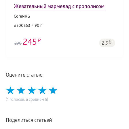
Жевательный мармелад с прополисом
CoreNRG
#500563
90 г
245
б.
2.9
290
Оцените статью
(1 голосов, в среднем 5)
Поделиться статьей