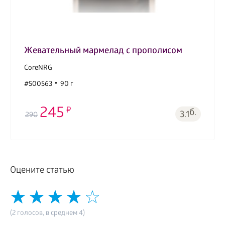
Жевательный мармелад с прополисом
CoreNRG
#500563
90 г
245
б.
3.1
290
Оцените статью
(2 голосов, в среднем 4)