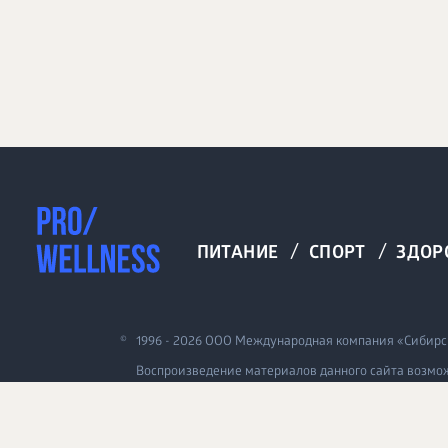
/
/
ПИТАНИЕ
СПОРТ
ЗДОР
©
1996 - 2026 ООО Международная компания «Сибирск
Воспроизведение материалов данного сайта возмож
www.siberianhealth.com.
Вся бизнес-информация, представленная на данном