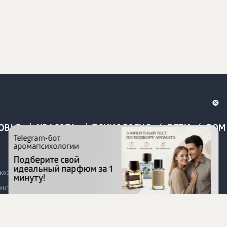
/
/
/
/
ОВЬЕ
КРАСОТА
ПСИХОЛОГИЯ
ДЕТИ
ДОМ
Telegram-бот
аромапсихологии
Подберите свой
идеальный парфюм за 1
ое здоровье». Все права защищены.
минуту!
но при условии обязательного размещения активной ссылки на
 сайте, является недействительной для Республики Узбекистан