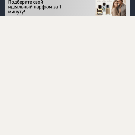
Подберите свой
идеальный парфюм за 1
минуту!
Перейти на сайт
©
1996 - 2026 ООО Международная компания
«Сибирское здоровье». Все права защищены.
Воспроизведение материалов данного сайта возможно
при условии обязательного размещения активной
ссылки на www.siberianhealth.com.
Вся бизнес-информация, представленная на данном
сайте, является недействительной для Республики
Узбекистан
Информация на сайте предназначена для лиц,
достигших возраста шестнадцати лет (16+)
Эксперты
Ингредиенты
Контакты
О нас