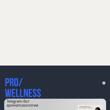
Telegram-бот
аромапсихологии