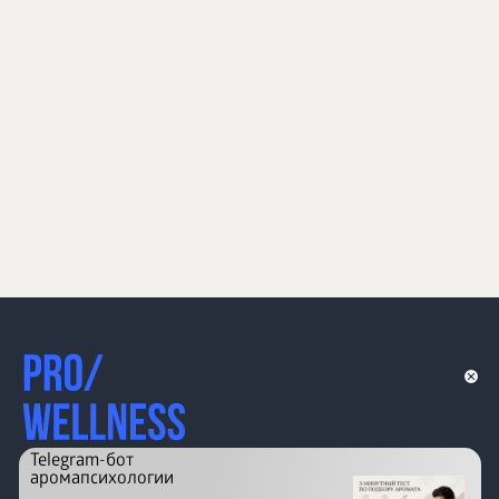
Telegram-бот
аромапсихологии