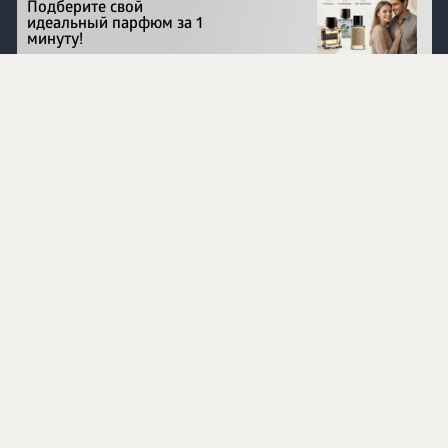
Подберите свой
идеальный парфюм за 1
минуту!
Перейти на сайт
©
1996 - 2026 ООО Международная компания
«Сибирское здоровье». Все права защищены.
Воспроизведение материалов данного сайта возможно
при условии обязательного размещения активной
ссылки на www.siberianhealth.com.
Вся бизнес-информация, представленная на данном
сайте, является недействительной для Республики
Узбекистан
Информация на сайте предназначена для лиц,
достигших возраста шестнадцати лет (16+)
Эксперты
Ингредиенты
Контакты
О нас