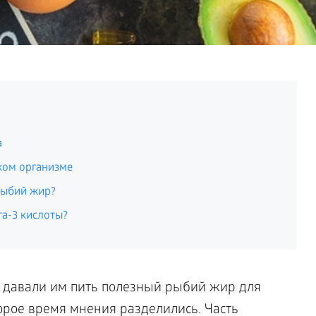
а
ком организме
рыбий жир?
га-3 кислоты?
и давали им пить полезный рыбий жир для
орое время мнения разделились. Часть