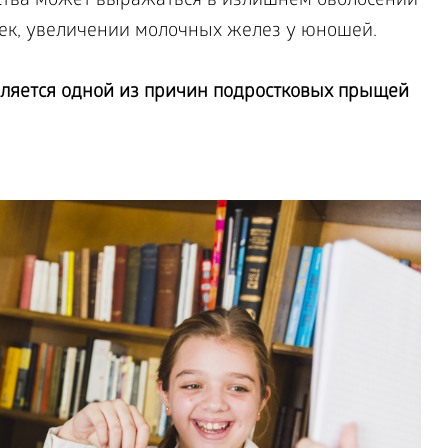
ества может выражаться в излишнем оволосении
ек, увеличении молочных желез у юношей.
является одной из причин подростковых прыщей