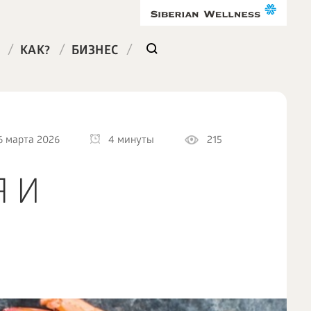
/
/
/
КАК?
БИЗНЕС
6 марта 2026
4 минуты
215
Я И