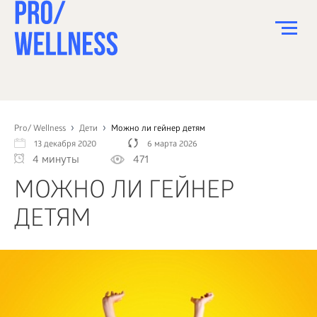
ПИТАНИЕ
СПОРТ
Pro/ Wellness
Дети
Можно ли гейнер детям
13 декабря 2020
6 марта 2026
ЗДОРОВЬЕ
4 минуты
471
КРАСОТА
МОЖНО ЛИ ГЕЙНЕР
ПСИХОЛОГИЯ
ДЕТЯМ
ДЕТИ
ДОМ
КАК?