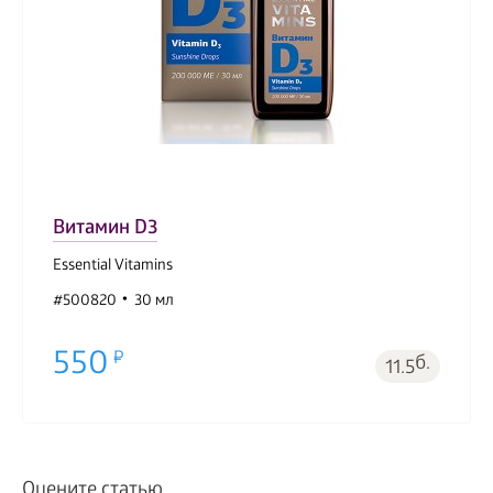
Витамин D3
Essential Vitamins
#500820
30 мл
550
б.
11.5
Оцените статью