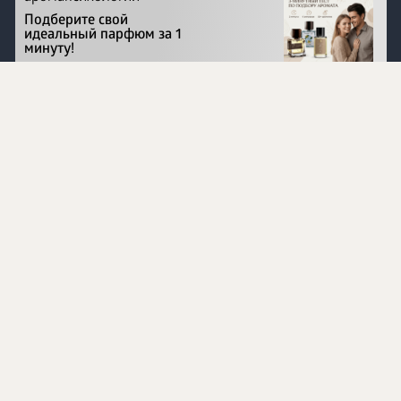
Подберите свой
идеальный парфюм за 1
минуту!
Перейти на сайт
©
1996 - 2026 ООО Международная компания
«Сибирское здоровье». Все права защищены.
Воспроизведение материалов данного сайта возможно
при условии обязательного размещения активной
ссылки на www.siberianhealth.com.
Вся бизнес-информация, представленная на данном
сайте, является недействительной для Республики
Узбекистан
Информация на сайте предназначена для лиц,
достигших возраста шестнадцати лет (16+)
Эксперты
Ингредиенты
Контакты