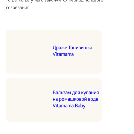
тогда, когда у него закончится период полового
созревания.
Драже Топивишка
Vitamama
Бальзам для купания
на ромашковой воде
Vitamama Baby