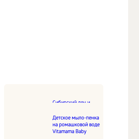
Сибирский лен и
омега-3
Детское мыло-пенка
на ромашковой воде
Vitamama Baby