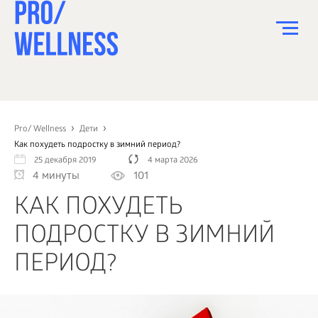
ПИТАНИЕ
СПОРТ
Pro/ Wellness
Дети
Как похудеть подростку в зимний период?
ЗДОРОВЬЕ
25 декабря 2019
4 марта 2026
4 минуты
101
КРАСОТА
КАК ПОХУДЕТЬ
ПСИХОЛОГИЯ
ПОДРОСТКУ В ЗИМНИЙ
ДЕТИ
ПЕРИОД?
ДОМ
КАК?