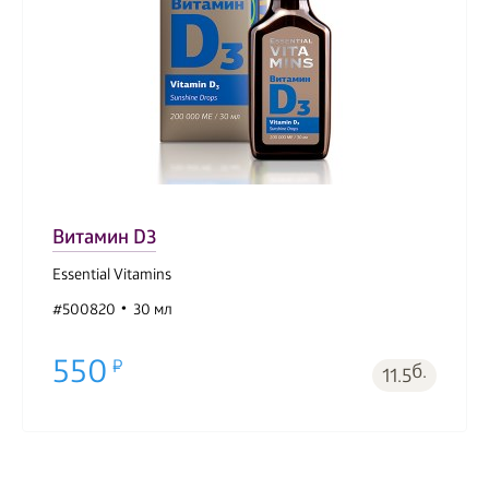
Витамин D3
Essential Vitamins
#500820
30 мл
550
б.
11.5