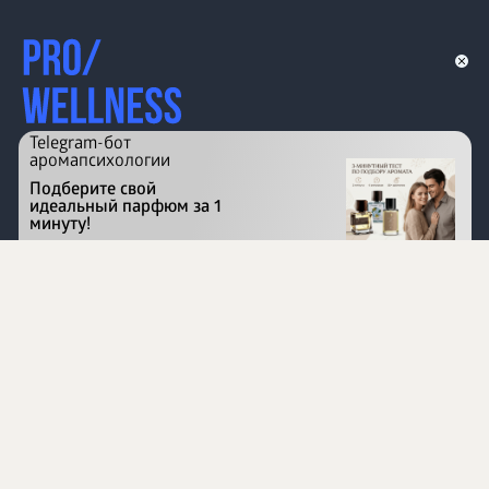
Telegram-бот
аромапсихологии
Подберите свой
идеальный парфюм за 1
минуту!
Перейти на сайт
©
1996 - 2026 ООО Международная компания
«Сибирское здоровье». Все права защищены.
Воспроизведение материалов данного сайта возможно
при условии обязательного размещения активной
ссылки на www.siberianhealth.com.
Вся бизнес-информация, представленная на данном
сайте, является недействительной для Республики