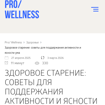
ПИТАНИЕ
СПОРТ
Pro/ Wellness
Здоровье
Здоровое старение: советы для поддержания активности и
ЗДОРОВЬЕ
ясности ума
27 апреля 2025
3 марта 2026
КРАСОТА
11 минут
330
ПСИХОЛОГИЯ
ЗДОРОВОЕ СТАРЕНИЕ:
ДЕТИ
СОВЕТЫ ДЛЯ
ДОМ
ПОДДЕРЖАНИЯ
КАК?
АКТИВНОСТИ И ЯСНОСТИ