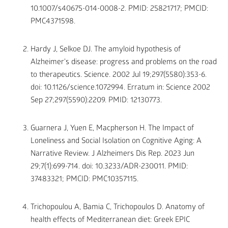
10.1007/s40675-014-0008-2. PMID: 25821717; PMCID:
PMC4371598.
Hardy J, Selkoe DJ. The amyloid hypothesis of
Alzheimer's disease: progress and problems on the road
to therapeutics. Science. 2002 Jul 19;297(5580):353-6.
doi: 10.1126/science.1072994. Erratum in: Science 2002
Sep 27;297(5590):2209. PMID: 12130773.
Guarnera J, Yuen E, Macpherson H. The Impact of
Loneliness and Social Isolation on Cognitive Aging: A
Narrative Review. J Alzheimers Dis Rep. 2023 Jun
29;7(1):699-714. doi: 10.3233/ADR-230011. PMID:
37483321; PMCID: PMC10357115.
Trichopoulou A, Bamia C, Trichopoulos D. Anatomy of
health effects of Mediterranean diet: Greek EPIC