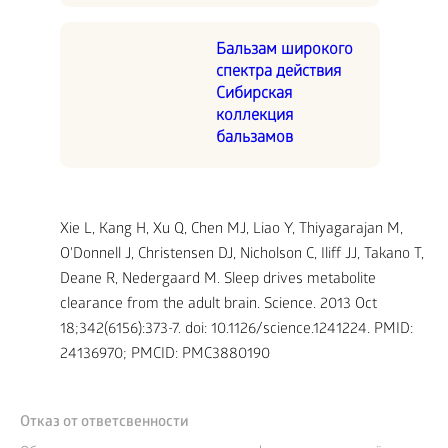
Бальзам широкого
спектра действия
Сибирская
коллекция
бальзамов
Xie L, Kang H, Xu Q, Chen MJ, Liao Y, Thiyagarajan M,
O'Donnell J, Christensen DJ, Nicholson C, Iliff JJ, Takano T,
Deane R, Nedergaard M. Sleep drives metabolite
clearance from the adult brain. Science. 2013 Oct
18;342(6156):373-7. doi: 10.1126/science.1241224. PMID:
24136970; PMCID: PMC3880190
Отказ от ответсвенности