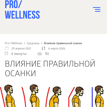
ПИТАНИЕ
СПОРТ
Pro/ Wellness
Здоровье
Влияние правильной осанки
29 апреля 2021
6 марта 2026
ЗДОРОВЬЕ
4 минуты
90
КРАСОТА
ВЛИЯНИЕ ПРАВИЛЬНОЙ
ПСИХОЛОГИЯ
ОСАНКИ
ДЕТИ
ДОМ
КАК?