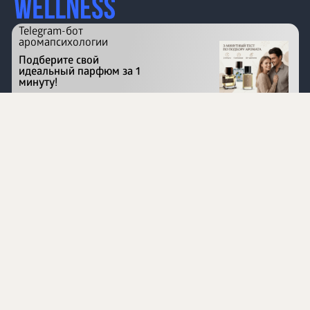
Telegram-бот
аромапсихологии
Подберите свой
идеальный парфюм за 1
минуту!
Перейти на сайт
©
1996 - 2026 ООО Международная компания
«Сибирское здоровье». Все права защищены.
Воспроизведение материалов данного сайта возможно
при условии обязательного размещения активной
ссылки на www.siberianhealth.com.
Вся бизнес-информация, представленная на данном
сайте, является недействительной для Республики
Узбекистан
Информация на сайте предназначена для лиц,
достигших возраста шестнадцати лет (16+)