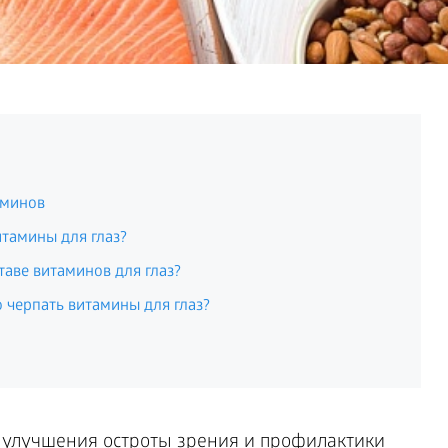
аминов
итамины для глаз?
таве витаминов для глаз?
 черпать витамины для глаз?
 улучшения остроты зрения и профилактики