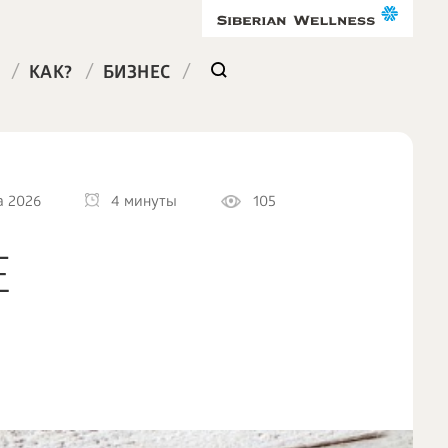
/
/
/
КАК?
БИЗНЕС
а 2026
4 минуты
105
Е