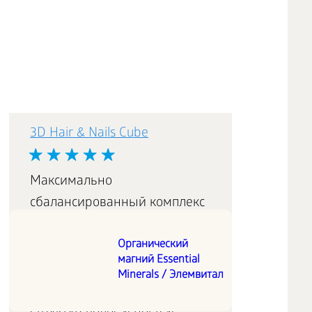
3D Hair & Nails Cube
Максимально
сбалансированный комплекс
витаминов и минералов,
Органический
необходимых для питания,
магний Essential
роста, обновления и
Minerals / Элемвитал
укрепления кератиновых
структур волос и ногтей.