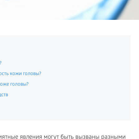
?
ость кожи головы?
коже головы?
дств
риятные явления могут быть вызваны разными