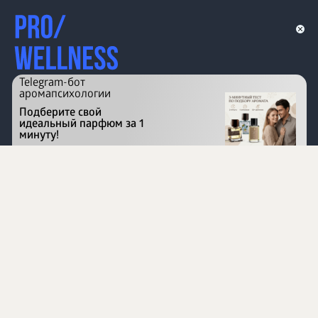
Telegram-бот
аромапсихологии
Подберите свой
идеальный парфюм за 1
минуту!
Перейти на сайт
©
1996 - 2026 ООО Международная компания
«Сибирское здоровье». Все права защищены.
Воспроизведение материалов данного сайта возможно
при условии обязательного размещения активной
ссылки на www.siberianhealth.com.
Вся бизнес-информация, представленная на данном
сайте, является недействительной для Республики
Узбекистан