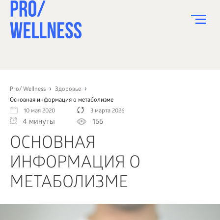
ПИТАНИЕ
СПОРТ
Pro/ Wellness
Здоровье
Основная информация о метаболизме
ЗДОРОВЬЕ
10 мая 2020
3 марта 2026
4 минуты
166
КРАСОТА
ОСНОВНАЯ
ПСИХОЛОГИЯ
ИНФОРМАЦИЯ О
ДЕТИ
МЕТАБОЛИЗМЕ
ДОМ
КАК?