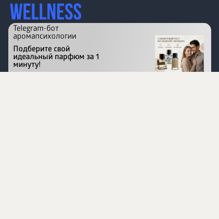
Telegram-бот
аромапсихологии
Подберите свой
идеальный парфюм за 1
минуту!
Перейти на сайт
©
1996 - 2026 ООО Международная компания
«Сибирское здоровье». Все права защищены.
Воспроизведение материалов данного сайта возможно
при условии обязательного размещения активной
ссылки на www.siberianhealth.com.
Вся бизнес-информация, представленная на данном
сайте, является недействительной для Республики
Узбекистан
Информация на сайте предназначена для лиц,
достигших возраста шестнадцати лет (16+)