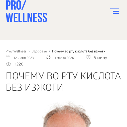
ПИТАНИЕ
СПОРТ
Pro/ Wellness
Здоровье
Почему во рту кислота без изжоги
5 минут
12 июня 2023
3 марта 2026
ЗДОРОВЬЕ
1220
КРАСОТА
ПОЧЕМУ ВО РТУ КИСЛОТА
ПСИХОЛОГИЯ
БЕЗ ИЗЖОГИ
ДЕТИ
ДОМ
КАК?