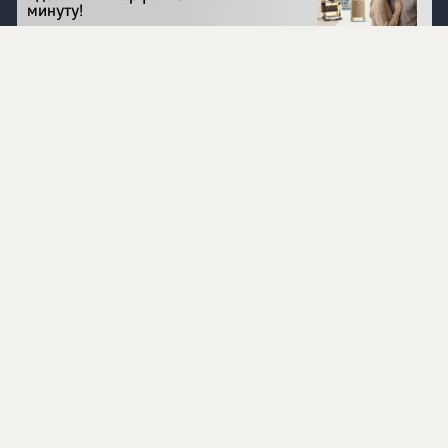
минуту!
Перейти на сайт
©
1996 - 2026 ООО Международная компания
«Сибирское здоровье». Все права защищены.
Воспроизведение материалов данного сайта возможно
при условии обязательного размещения активной
ссылки на www.siberianhealth.com.
Вся бизнес-информация, представленная на данном
сайте, является недействительной для Республики
Узбекистан
Информация на сайте предназначена для лиц,
достигших возраста шестнадцати лет (16+)
Эксперты
Ингредиенты
Контакты
О нас
Пользовательское соглашение