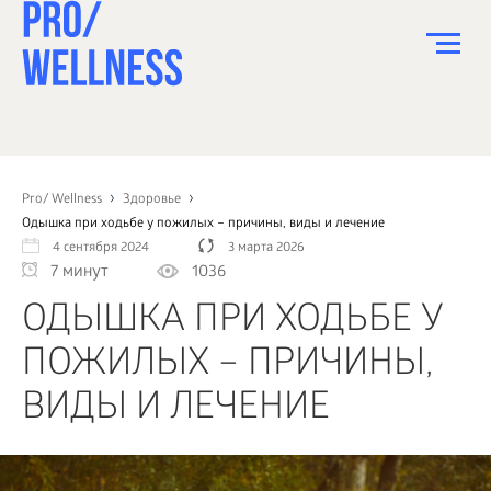
ПИТАНИЕ
СПОРТ
Pro/ Wellness
Здоровье
Одышка при ходьбе у пожилых – причины, виды и лечение
ЗДОРОВЬЕ
4 сентября 2024
3 марта 2026
7 минут
1036
КРАСОТА
ОДЫШКА ПРИ ХОДЬБЕ У
ПСИХОЛОГИЯ
ПОЖИЛЫХ – ПРИЧИНЫ,
ДЕТИ
ВИДЫ И ЛЕЧЕНИЕ
ДОМ
КАК?