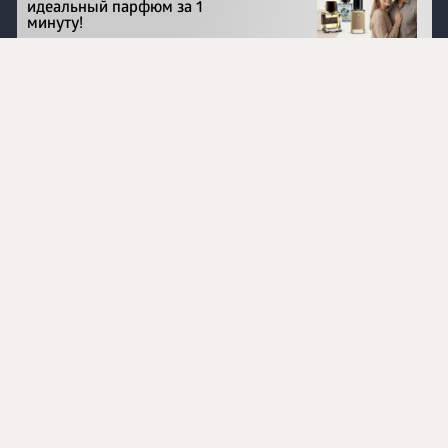
идеальный парфюм за 1
минуту!
Перейти на сайт
©
1996 - 2026 ООО Международная компания
«Сибирское здоровье». Все права защищены.
Воспроизведение материалов данного сайта возможно
при условии обязательного размещения активной
ссылки на www.siberianhealth.com.
Вся бизнес-информация, представленная на данном
сайте, является недействительной для Республики
Узбекистан
Информация на сайте предназначена для лиц,
достигших возраста шестнадцати лет (16+)
Эксперты
Ингредиенты
Контакты
О нас