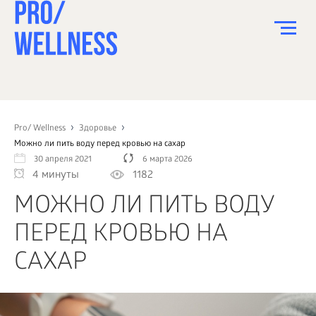
ПИТАНИЕ
СПОРТ
Pro/ Wellness
Здоровье
Можно ли пить воду перед кровью на сахар
ЗДОРОВЬЕ
30 апреля 2021
6 марта 2026
4 минуты
1182
КРАСОТА
МОЖНО ЛИ ПИТЬ ВОДУ
ПСИХОЛОГИЯ
ПЕРЕД КРОВЬЮ НА
ДЕТИ
САХАР
ДОМ
КАК?