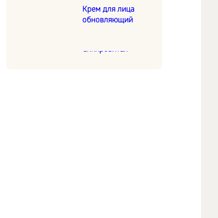
Крем для лица
Хронобиологическая
обновляющий
защита печени
Синхровитал IV
Синхровитал