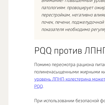
Внимание! Повышенный уровен
патологиям: провоцирует ожир
перестройкам, негативно влия
почек, печени, поджелудочной
показателя необходимо регуля
PQQ против ЛПНП
Помимо пересмотра рациона питан
полиненасыщенными жирными кисл
уровень ЛПНП-холестерина может
PQQ
.
При использовании безопасной ф