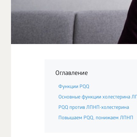
Оглавление
Функции PQQ
Основные функции холестерина Л
PQQ против ЛПНП-холестерина
Повышаем PQQ, понижаем ЛПНП