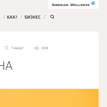
/
/
/
КАК?
БИЗНЕС
7 минут
838
НА