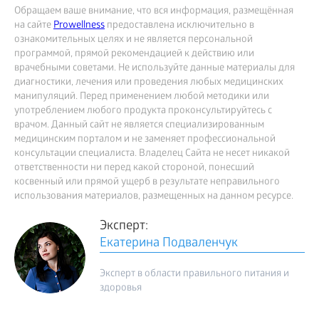
Обращаем ваше внимание, что вся информация, размещённая
на сайте
Prowellness
предоставлена исключительно в
ознакомительных целях и не является персональной
программой, прямой рекомендацией к действию или
врачебными советами. Не используйте данные материалы для
диагностики, лечения или проведения любых медицинских
манипуляций. Перед применением любой методики или
употреблением любого продукта проконсультируйтесь с
врачом. Данный сайт не является специализированным
медицинским порталом и не заменяет профессиональной
консультации специалиста. Владелец Сайта не несет никакой
ответственности ни перед какой стороной, понесший
косвенный или прямой ущерб в результате неправильного
использования материалов, размещенных на данном ресурсе.
Эксперт:
Екатерина Подваленчук
Эксперт в области правильного питания и
здоровья