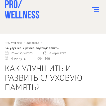
ПИТАНИЕ
СПОРТ
Pro/ Wellness
Здоровье
Как улучшить и развить слуховую память?
ЗДОРОВЬЕ
20 октября 2020
6 марта 2026
4 минуты
146
КРАСОТА
КАК УЛУЧШИТЬ И
ПСИХОЛОГИЯ
РАЗВИТЬ СЛУХОВУЮ
ДЕТИ
ПАМЯТЬ?
ДОМ
КАК?