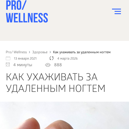
ПИТАНИЕ
СПОРТ
Pro/ Wellness
Здоровье
Как ухаживать за удаленным ногтем
13 января 2021
4 марта 2026
ЗДОРОВЬЕ
4 минуты
888
КРАСОТА
КАК УХАЖИВАТЬ ЗА
ПСИХОЛОГИЯ
УДАЛЕННЫМ НОГТЕМ
ДЕТИ
ДОМ
КАК?