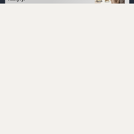
Перейти на сайт
©
1996 - 2026 ООО Международная компания
«Сибирское здоровье». Все права защищены.
Воспроизведение материалов данного сайта возможно
при условии обязательного размещения активной
ссылки на www.siberianhealth.com.
Вся бизнес-информация, представленная на данном
сайте, является недействительной для Республики
Узбекистан
Информация на сайте предназначена для лиц,
достигших возраста шестнадцати лет (16+)
Эксперты
Ингредиенты
Контакты
О нас
Пользовательское соглашение
Политика конфиденциальности