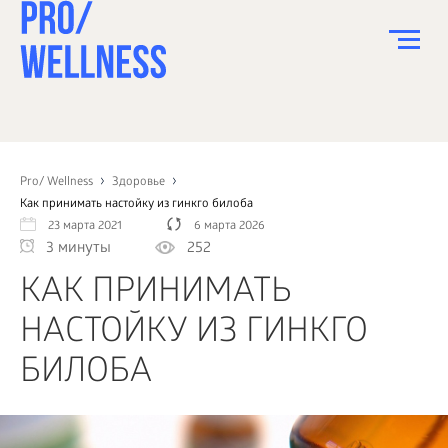
ПИТАНИЕ
СПОРТ
Pro/ Wellness
Здоровье
Как принимать настойку из гинкго билоба
ЗДОРОВЬЕ
23 марта 2021
6 марта 2026
3 минуты
252
КРАСОТА
КАК ПРИНИМАТЬ
ПСИХОЛОГИЯ
НАСТОЙКУ ИЗ ГИНКГО
ДЕТИ
БИЛОБА
ДОМ
КАК?