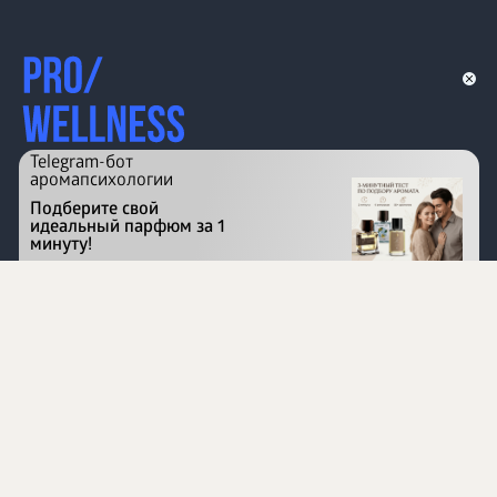
Telegram-бот
аромапсихологии
Подберите свой
идеальный парфюм за 1
минуту!
Перейти на сайт
©
1996 - 2026 ООО Международная компания
«Сибирское здоровье». Все права защищены.
Воспроизведение материалов данного сайта возможно
при условии обязательного размещения активной
ссылки на www.siberianhealth.com.
Вся бизнес-информация, представленная на данном