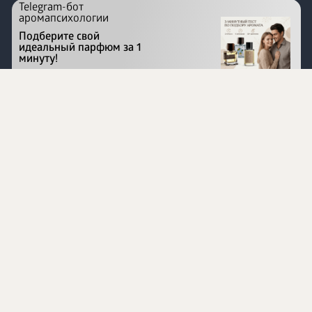
Telegram-бот
аромапсихологии
Подберите свой
идеальный парфюм за 1
минуту!
Перейти на сайт
©
1996 - 2026 ООО Международная компания
«Сибирское здоровье». Все права защищены.
Воспроизведение материалов данного сайта возможно
при условии обязательного размещения активной
ссылки на www.siberianhealth.com.
Вся бизнес-информация, представленная на данном
сайте, является недействительной для Республики
Узбекистан
Информация на сайте предназначена для лиц,
достигших возраста шестнадцати лет (16+)
Эксперты