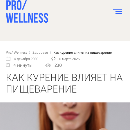
ПИТАНИЕ
СПОРТ
Pro/ Wellness
Здоровье
Как курение влияет на пищеварение
4 декабря 2020
6 марта 2026
ЗДОРОВЬЕ
4 минуты
230
КРАСОТА
КАК КУРЕНИЕ ВЛИЯЕТ НА
ПСИХОЛОГИЯ
ПИЩЕВАРЕНИЕ
ДЕТИ
ДОМ
КАК?