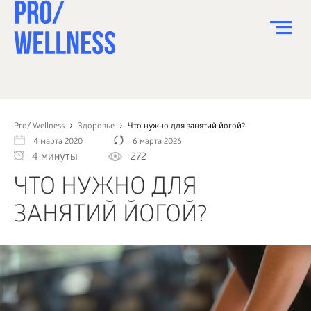
ПИТАНИЕ
СПОРТ
Pro/ Wellness
Здоровье
Что нужно для занятий йогой?
4 марта 2020
6 марта 2026
ЗДОРОВЬЕ
4 минуты
272
КРАСОТА
ЧТО НУЖНО ДЛЯ
ПСИХОЛОГИЯ
ЗАНЯТИЙ ЙОГОЙ?
ДЕТИ
ДОМ
КАК?