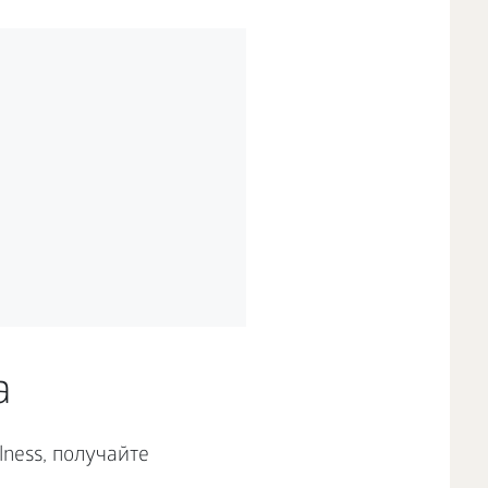
а
ness, получайте