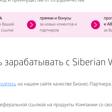
од и преимущества от сотрудничества:
%
премии и бонусы
про
о Вашей
за новых клиентов и
и А
 ссылке
партнеров
за 
 зарабатывать с Siberian 
руйтесь
на нашем сайте качестве Бизнес-Партнера;
еферальной ссылкой на продукты Компании со сво