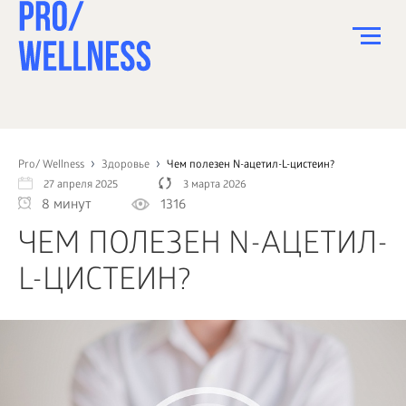
ПИТАНИЕ
СПОРТ
Pro/ Wellness
Здоровье
Чем полезен N-ацетил-L-цистеин?
27 апреля 2025
3 марта 2026
ЗДОРОВЬЕ
8 минут
1316
КРАСОТА
ЧЕМ ПОЛЕЗЕН N-АЦЕТИЛ-
ПСИХОЛОГИЯ
L-ЦИСТЕИН?
ДЕТИ
ДОМ
КАК?