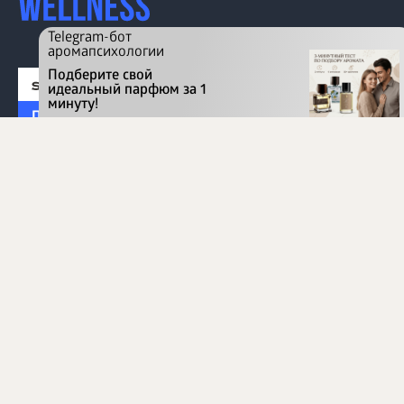
Telegram-бот
аромапсихологии
Подберите свой
идеальный парфюм за 1
минуту!
Перейти на сайт
©
1996 - 2026 ООО Международная компания
«Сибирское здоровье». Все права защищены.
Воспроизведение материалов данного сайта возможно
при условии обязательного размещения активной
ссылки на www.siberianhealth.com.
Вся бизнес-информация, представленная на данном
сайте, является недействительной для Республики
Узбекистан
Информация на сайте предназначена для лиц,
достигших возраста шестнадцати лет (16+)