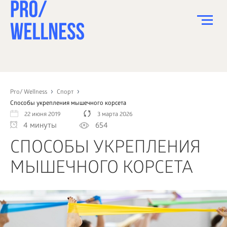
ПИТАНИЕ
СПОРТ
Pro/ Wellness
Спорт
Способы укрепления мышечного корсета
ЗДОРОВЬЕ
22 июня 2019
3 марта 2026
4 минуты
654
КРАСОТА
СПОСОБЫ УКРЕПЛЕНИЯ
ПСИХОЛОГИЯ
МЫШЕЧНОГО КОРСЕТА
ДЕТИ
ДОМ
КАК?