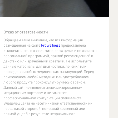
Отказ от ответсвенности
Обращаем ваше внимание, что вся информация,
размещённая на сайте
Prowellness
предоставлена
исключительно в ознакомительных целях и не является
персональной программой, прямой рекомендацией к
действию или врачебными советами. Не используйте
данные материалы для диагностики, лечения или
проведения любых медицинских манипуляций. Перед
применением любой методики или употреблением
любого продукта проконсультируйтесь с врачом.
Данный сайт не является специализированным
медицинским порталом и не заменяет
профессиональной консультации специалиста.
Владелец Сайта не несет никакой ответственности ни
перед какой стороной, понесший косвенный или
прямой ущерб в результате неправильного