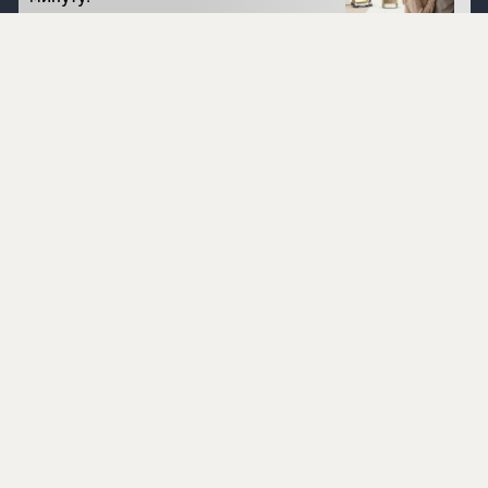
Перейти на сайт
©
1996 - 2026 ООО Международная компания
«Сибирское здоровье». Все права защищены.
Воспроизведение материалов данного сайта возможно
при условии обязательного размещения активной
ссылки на www.siberianhealth.com.
Вся бизнес-информация, представленная на данном
сайте, является недействительной для Республики
Узбекистан
Информация на сайте предназначена для лиц,
достигших возраста шестнадцати лет (16+)
Эксперты
Ингредиенты
Контакты
О нас
Пользовательское соглашение
Политика конфиденциальности