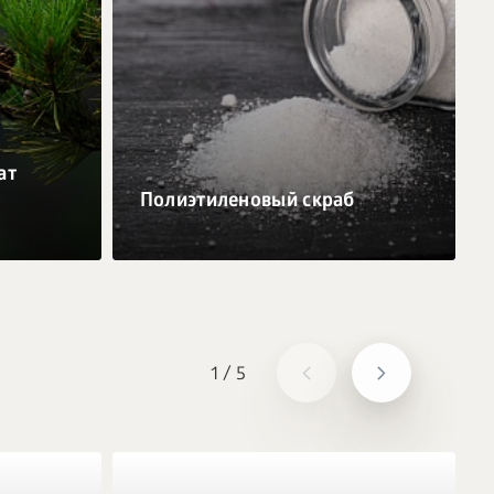
ат
Полиэтиленовый скраб
1
/
5