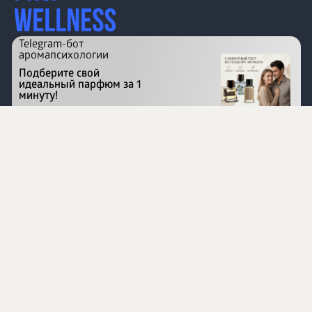
Telegram-бот
аромапсихологии
Подберите свой
идеальный парфюм за 1
минуту!
Перейти на сайт
©
1996 - 2026 ООО Международная компания
«Сибирское здоровье». Все права защищены.
Воспроизведение материалов данного сайта возможно
при условии обязательного размещения активной
ссылки на www.siberianhealth.com.
Вся бизнес-информация, представленная на данном
сайте, является недействительной для Республики
Узбекистан
Информация на сайте предназначена для лиц,
достигших возраста шестнадцати лет (16+)