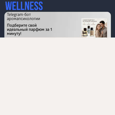
Telegram-бот
аромапсихологии
Подберите свой
идеальный парфюм за 1
минуту!
Перейти на сайт
©
1996 - 2026 ООО Международная компания
«Сибирское здоровье». Все права защищены.
Воспроизведение материалов данного сайта возможно
при условии обязательного размещения активной
ссылки на www.siberianhealth.com.
Вся бизнес-информация, представленная на данном
сайте, является недействительной для Республики
Узбекистан
Информация на сайте предназначена для лиц,
достигших возраста шестнадцати лет (16+)