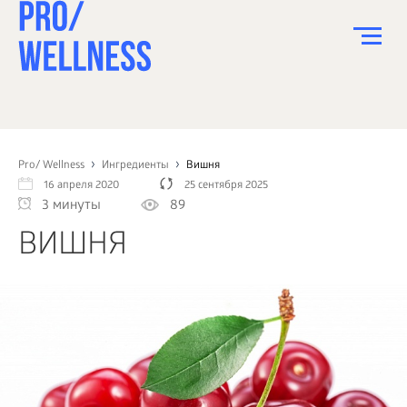
ПИТАНИЕ
СПОРТ
Pro/ Wellness
Ингредиенты
Вишня
16 апреля 2020
25 сентября 2025
ЗДОРОВЬЕ
3 минуты
89
КРАСОТА
ВИШНЯ
ПСИХОЛОГИЯ
ДЕТИ
ДОМ
КАК?