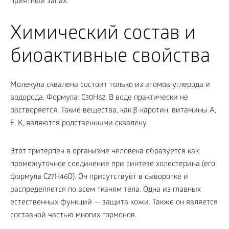
приятный запах.
Химический состав и
биоактивные свойства
Молекула сквалена состоит только из атомов углерода и
водорода. Формула: С
Н
. В воде практически не
30
62
растворяется. Такие вещества, как β-каротин, витамины А,
Е, К, являются родственными сквалену.
Этот тритерпен в организме человека образуется как
промежуточное соединение при синтезе холестерина (его
формула С
Н
О). Он присутствует в сыворотке и
27
46
распределяется по всем тканям тела. Одна из главных
естественных функций — защита кожи. Также он является
составной частью многих гормонов.