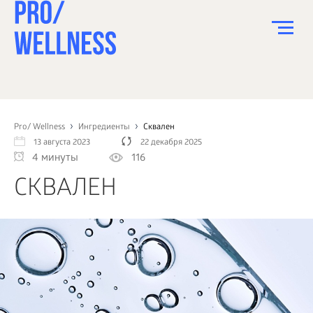
ПИТАНИЕ
СПОРТ
Pro/ Wellness
Ингредиенты
Сквален
13 августа 2023
22 декабря 2025
ЗДОРОВЬЕ
4 минуты
116
КРАСОТА
СКВАЛЕН
ПСИХОЛОГИЯ
ДЕТИ
ДОМ
КАК?